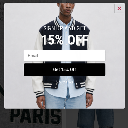
College
College
short
Zip
Heather
Hoodie
Grey
SIGN UP AND GET
15% OFF
Email
Get 15% Off
No, thanks