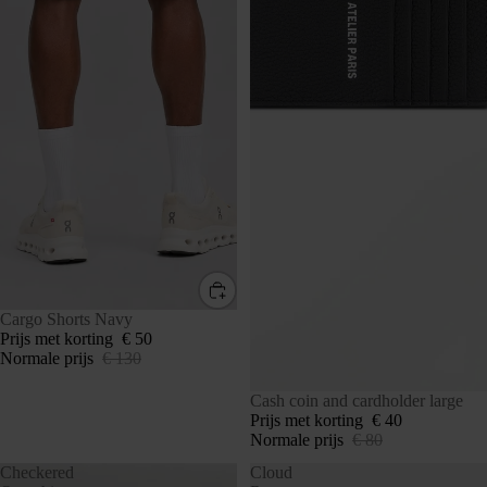
SALE
Cargo Shorts Navy
Prijs met korting
€ 50
Normale prijs
€ 130
SALE
Cash coin and cardholder large
Prijs met korting
€ 40
Normale prijs
€ 80
Checkered
Cloud