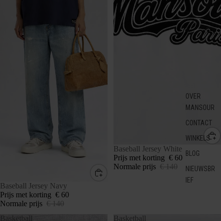
OVER
MANSOUR
CONTACT
WINKELS
SALE
Baseball Jersey White
BLOG
Prijs met korting
€ 60
Normale prijs
€ 140
NIEUWSBR
IEF
SALE
Baseball Jersey Navy
Prijs met korting
€ 60
Normale prijs
€ 140
Basketball
Basketball