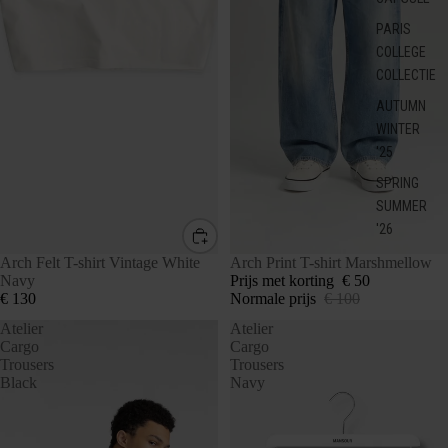
PARIS
COLLEGE
COLLECTIE
AUTUMN
WINTER
'25
SPRING
SUMMER
'26
Arch Felt T-shirt Vintage White
UITVERKOCHT
Arch Print T-shirt Marshmellow
Navy
Prijs met korting
€ 50
€ 130
Normale prijs
€ 100
Atelier
Atelier
Cargo
Cargo
Trousers
Trousers
Black
Navy