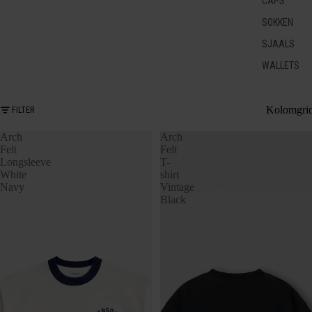
CAPS
SOKKEN
SJAALS
WALLETS
Kolomgri
FILTER
Arch
Arch
Felt
Felt
Longsleeve
T-
White
shirt
Navy
Vintage
Black