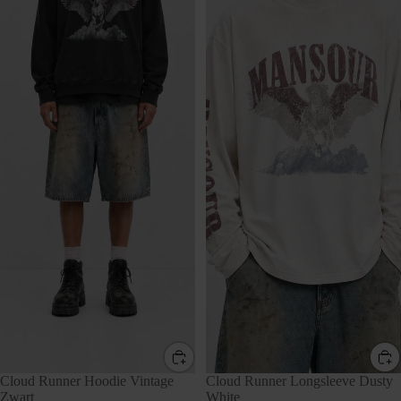
SALE
Cloud Runner Hoodie Vintage
SALE
Cloud Runner Longsleeve Dusty
Zwart
White