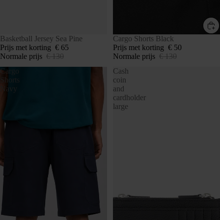
UITVERKOCHT
Basketball Jersey Sea Pine
SALE
Cargo Shorts Black
Prijs met korting
€ 65
Prijs met korting
€ 50
Normale prijs
€ 130
Normale prijs
€ 130
Cargo
Cash
Shorts
coin
Navy
and
cardholder
large