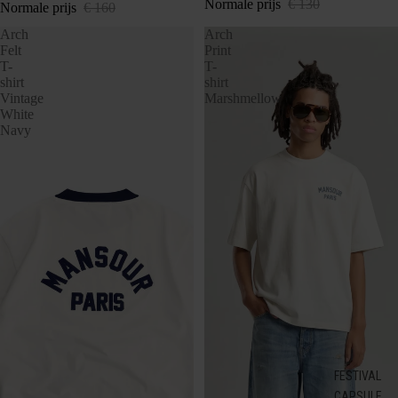
Normale prijs
€ 130
Normale prijs
€ 160
Arch
Arch
Felt
Print
T-
T-
shirt
shirt
Vintage
Marshmellow
White
Navy
FESTIVAL
CAPSULE