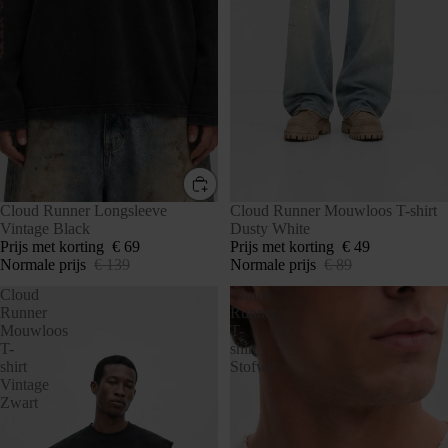
SALE
Cloud Runner Longsleeve
UITVERKOCHT
Cloud Runner Mouwloos T-shirt
Vintage Black
Dusty White
Prijs met korting
€ 69
Prijs met korting
€ 49
Normale prijs
€ 139
Normale prijs
€ 89
Cloud
Cloud
Runner
Runner
Mouwloos
T-
T-
shirt
shirt
Stofwit
Vintage
Zwart